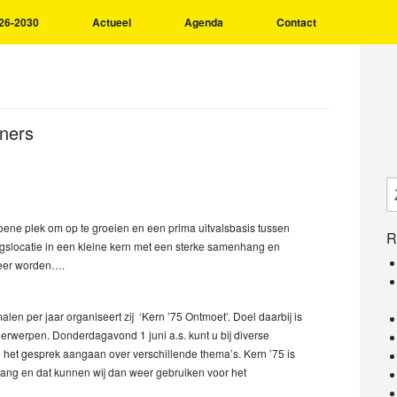
26-2030
Actueel
Agenda
Contact
oners
oene plek om op te groeien en een prima uitvalsbasis tussen
R
ingslocatie in een kleine kern met een sterke samenhang en
meer worden….
en per jaar organiseert zij ‘Kern ’75 Ontmoet’. Doel daarbij is
erwerpen. Donderdagavond 1 juni a.s. kunt u bij diverse
het gesprek aangaan over verschillende thema’s. Kern ’75 is
ang en dat kunnen wij dan weer gebruiken voor het