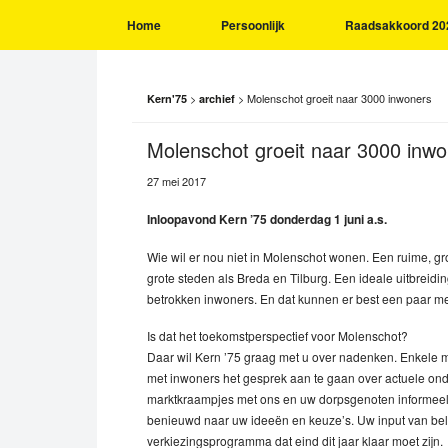
Home
Persoonlijk
Raadsakkoord 20
>
>
Molenschot groeit naar 3000 inwoners
Kern'75
archief
Molenschot groeit naar 3000 inw
27 mei 2017
Inloopavond Kern ’75 donderdag 1 juni a.s.
Wie wil er nou niet in Molenschot wonen. Een ruime, gr
grote steden als Breda en Tilburg. Een ideale uitbreid
betrokken inwoners. En dat kunnen er best een paar 
Is dat het toekomstperspectief voor Molenschot?
Daar wil Kern ’75 graag met u over nadenken. Enkele mal
met inwoners het gesprek aan te gaan over actuele ond
marktkraampjes met ons en uw dorpsgenoten informeel 
benieuwd naar uw ideeën en keuze’s. Uw input van bel
verkiezingsprogramma dat eind dit jaar klaar moet zijn.