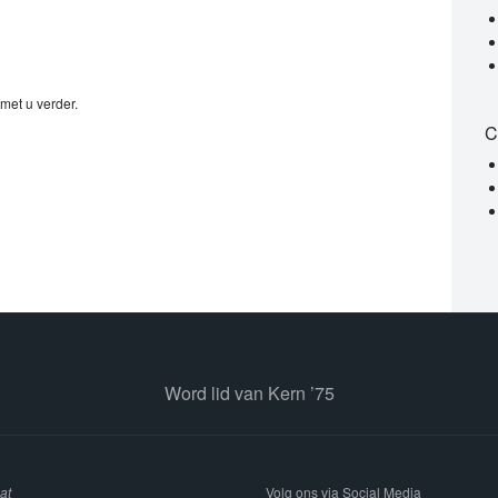
met u verder.
C
Word lid van Kern ’75
at
Volg ons via Social Media