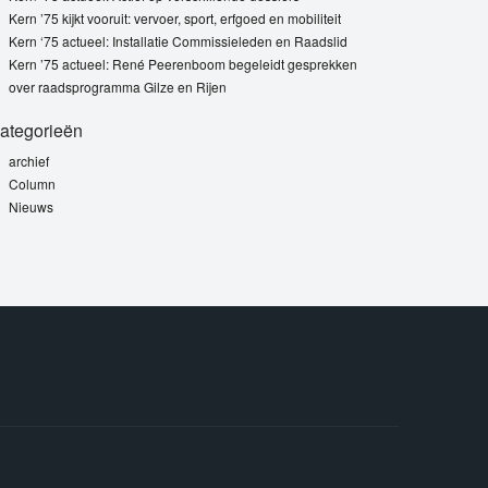
Kern ’75 kijkt vooruit: vervoer, sport, erfgoed en mobiliteit
Kern ‘75 actueel: Installatie Commissieleden en Raadslid
Kern ’75 actueel: René Peerenboom begeleidt gesprekken
over raadsprogramma Gilze en Rijen
ategorieën
archief
Column
Nieuws