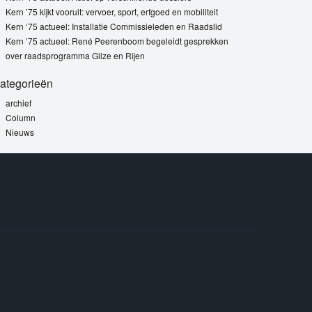
Kern ’75 kijkt vooruit: vervoer, sport, erfgoed en mobiliteit
Kern ‘75 actueel: Installatie Commissieleden en Raadslid
Kern ’75 actueel: René Peerenboom begeleidt gesprekken
over raadsprogramma Gilze en Rijen
ategorieën
archief
Column
Nieuws