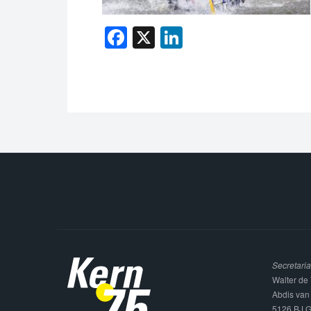
Facebook
X
LinkedIn
Secretaria
Walter de 
Abdis van
5126 BJ G