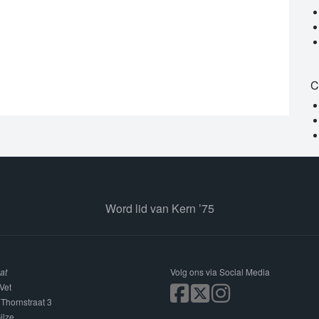
C
Word lid van Kern ’75
at
Volg ons via Social Media
Vet
 Thornstraat 3
ilze