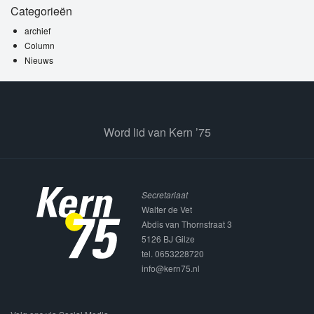
Categorieën
archief
Column
Nieuws
Word lid van Kern ’75
Secretariaat
Walter de Vet
Abdis van Thornstraat 3
5126 BJ Gilze
tel. 0653228720
info@kern75.nl