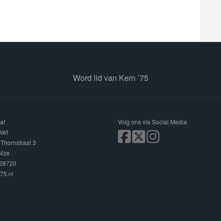
Word lid van Kern ’75
at
Volg ons via Social Media
Vet
 Thornstraat 3
ilze
228720
75.nl