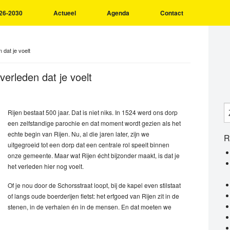
26-2030
Actueel
Agenda
Contact
 dat je voelt
verleden dat je voelt
Rijen bestaat 500 jaar. Dat is niet niks. In 1524 werd ons dorp
een zelfstandige parochie en dat moment wordt gezien als het
echte begin van Rijen. Nu, al die jaren later, zijn we
R
uitgegroeid tot een dorp dat een centrale rol speelt binnen
onze gemeente. Maar wat Rijen écht bijzonder maakt, is dat je
het verleden hier nog voelt.
Of je nou door de Schorsstraat loopt, bij de kapel even stilstaat
of langs oude boerderijen fietst: het erfgoed van Rijen zit in de
stenen, in de verhalen én in de mensen. En dat moeten we