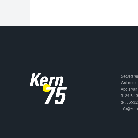
Secretaria
Walter de 
Abdis van
5126 BJ G
tel. 0653
info@kern