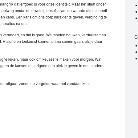
elangrijk dat erfgoed is voor onze identiteit. Maar het staat onder
pelweg omdat er te weinig besef is van de waarde die het heeft.
een kans. Een kans om ons dorp karakter te geven, verbinding te
eneraties na ons.
Rijen verandert, en dat is goed. We moeten bouwen, verduurzamen
C
t. Historie en toekomst kunnen prima samen gaan, als je daar
rug te kijken, maar ook om keuzes te maken voor morgen. Wat
liggen de kansen om erfgoed een plek te geven in een modern
 vooruitgaat, zonder te vergeten waar het vandaan komt.