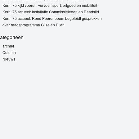
Kern ’75 kijkt vooruit: vervoer, sport, erfgoed en mobiliteit
Kern ‘75 actueel: Installatie Commissieleden en Raadslid
Kern ’75 actueel: René Peerenboom begeleidt gesprekken
over raadsprogramma Gilze en Rijen
ategorieën
archief
Column
Nieuws