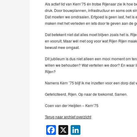
Als actief lid van Kern’75 én trotse Rijenaar zie ik hoe b
druk. Door bouwplannen, infrastructuur en soms ook sim
Dat moeten we omdraaien. Erfgoed is geen last, het is 
maken met het verleden en iets door te geven aan de g
Dat betekent niet dat alles moet blijven zoals het is. 
en vooruit. Maar wél met oog voor wat Rijen Rijen maak
bewust mee omgaat.
Dit jubileum is dus niet alleen een mooi moment om te
willen we behouden? Wat vertellen we door? En waar 
Rijen?
Namens Kern ’75 blijf ik me inzetten voor een dorp dat
Gefeliciteerd, Rijen. Op naar de toekomst. Samen.
Coen van der Heijden – Kern’75
Terug naar archief overzicht
Facebook
X
LinkedIn