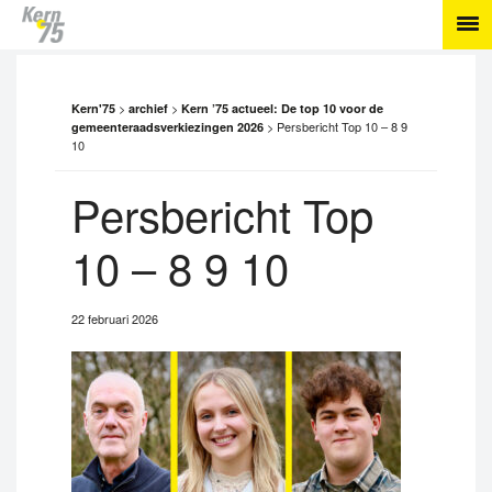
>
>
Kern'75
archief
Kern ’75 actueel: De top 10 voor de
>
Persbericht Top 10 – 8 9
gemeenteraadsverkiezingen 2026
10
Persbericht Top
10 – 8 9 10
22 februari 2026