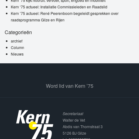
Kern ’75 kijkt vooruit: vervoer, sport, erfgoed en mobiliteit
Kern ‘75 actueel: Installatie Commissieleden en Raadslid
Kern ’75 actueel: René Peerenboom begeleidt gesprekken over
raadsprogramma Gilze en Rijen
Categorieën
archief
Column
Nieuws
Word lid van Kern ’75
Secretariaat
Walter de Vet
Abdis van Thornstraat 3
5126 BJ Gilze