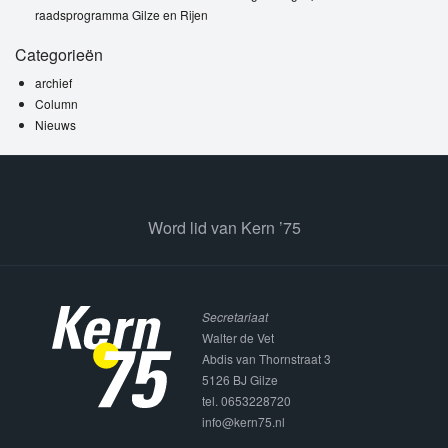
raadsprogramma Gilze en Rijen
Categorieën
archief
Column
Nieuws
Word lid van Kern ’75
Secretariaat
Walter de Vet
Abdis van Thornstraat 3
5126 BJ Gilze
tel. 0653228720
info@kern75.nl