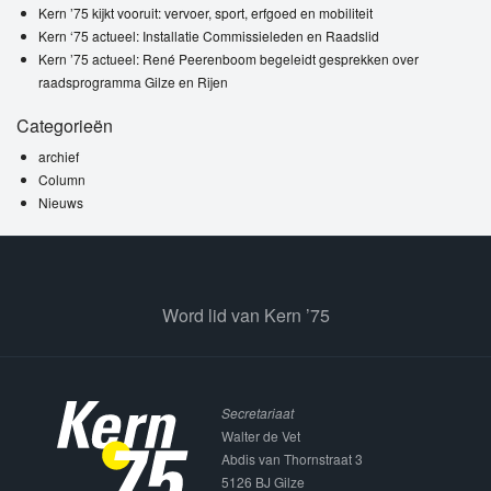
Kern ’75 kijkt vooruit: vervoer, sport, erfgoed en mobiliteit
Kern ‘75 actueel: Installatie Commissieleden en Raadslid
Kern ’75 actueel: René Peerenboom begeleidt gesprekken over
raadsprogramma Gilze en Rijen
Categorieën
archief
Column
Nieuws
Word lid van Kern ’75
Secretariaat
Walter de Vet
Abdis van Thornstraat 3
5126 BJ Gilze