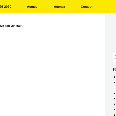
26-2030
Actueel
Agenda
Contact
>
jen kan van start
R