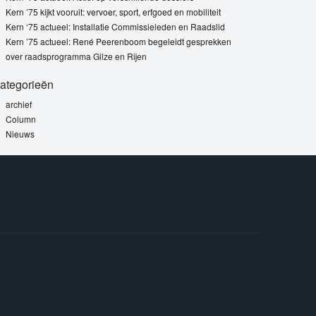
Kern ’75 kijkt vooruit: vervoer, sport, erfgoed en mobiliteit
Kern ‘75 actueel: Installatie Commissieleden en Raadslid
Kern ’75 actueel: René Peerenboom begeleidt gesprekken
over raadsprogramma Gilze en Rijen
ategorieën
archief
Column
Nieuws