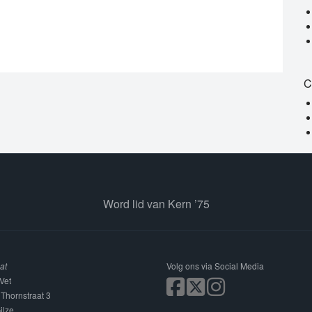
C
Word lid van Kern ’75
at
Volg ons via Social Media
Vet
 Thornstraat 3
ilze