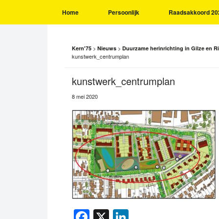
Home
Persoonlijk
Raadsakkoord 20
>
>
Kern'75
Nieuws
Duurzame herinrichting in Gilze en Ri
kunstwerk_centrumplan
kunstwerk_centrumplan
8 mei 2020
Facebook
X
LinkedIn