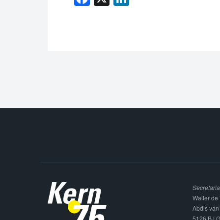
Secretaria
Walter de 
Abdis van
5126 BJ G