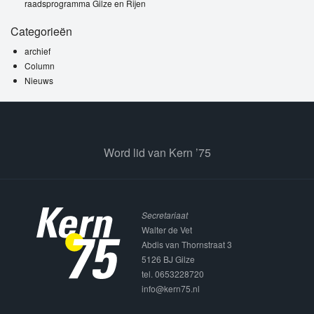
raadsprogramma Gilze en Rijen
Categorieën
archief
Column
Nieuws
Word lid van Kern ’75
Secretariaat
Walter de Vet
Abdis van Thornstraat 3
5126 BJ Gilze
tel. 0653228720
info@kern75.nl