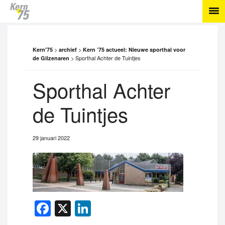
>
>
Kern'75
archief
Kern ’75 actueel: Nieuwe sporthal voor
>
Sporthal Achter de Tuintjes
de Gilzenaren
Sporthal Achter
de Tuintjes
29 januari 2022
Facebook
X
LinkedIn