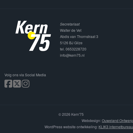
Secretariaat
Walter de Vet
Abdis van Thornstraat 3
5126 BJ Gilze
tel. 0653228720
info@kern75.nl
Volg ons via Social Media
© 2026 Kern'75
Webdesign:
Ouweland Ontwerp
WordPress website ontwikkeling:
KLIK3 internetbureau