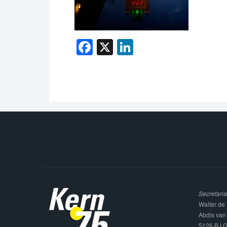
Facebook
X
LinkedIn
Secretaria
Walter de 
Abdis van
5126 BJ G