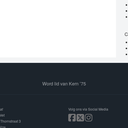
C
Word lid van Kern ’75
at
Volg ons via Social Media
Vet
 Thornstraat 3
ilze