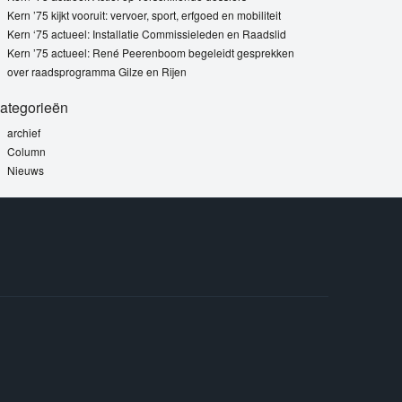
Kern ’75 kijkt vooruit: vervoer, sport, erfgoed en mobiliteit
Kern ‘75 actueel: Installatie Commissieleden en Raadslid
Kern ’75 actueel: René Peerenboom begeleidt gesprekken
over raadsprogramma Gilze en Rijen
ategorieën
archief
Column
Nieuws