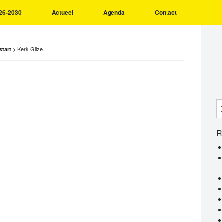
26-2030
Actueel
Agenda
Contact
>
Kerk Gilze
start
R