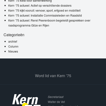
Kern ’75 kiest voor samenwerking
Kern ‘75 actueel: Actief op verschillende dossiers
Kern ’75 kijkt vooruit: vervoer, sport, erfgoed en mobiliteit
Kern ‘75 actueel: Installatie Commissieleden en Raadslid
Kern ’75 actueel: René Peerenboom begeleidt gesprekken over
raadsprogramma Gilze en Rijen
Categorieën
archief
Column
Nieuws
Word lid van Kern ’75
Secretariaat
Walter de Vet