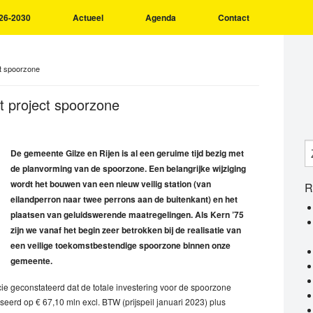
26-2030
Actueel
Agenda
Contact
ct spoorzone
t project spoorzone
De gemeente Gilze en Rijen is al een geruime tijd bezig met
de planvorming van de spoorzone. Een belangrijke wijziging
wordt het bouwen van een nieuw veilig station (van
R
eilandperron naar twee perrons aan de buitenkant) en het
plaatsen van geluidswerende maatregelingen. Als Kern ’75
zijn we vanaf het begin zeer betrokken bij de realisatie van
een veilige toekomstbestendige spoorzone binnen onze
gemeente.
e geconstateerd dat de totale investering voor de spoorzone
aseerd op € 67,10 mln excl. BTW (prijspeil januari 2023) plus