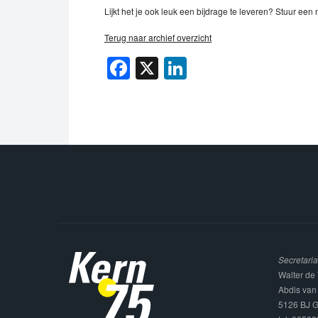
Lijkt het je ook leuk een bijdrage te leveren? Stuur een
Terug naar archief overzicht
Facebook
X
LinkedIn
Secretaria
Walter de 
Abdis van
5126 BJ G