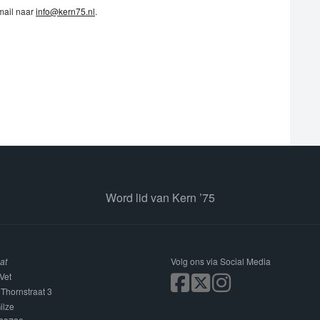
 mail naar
info@kern75.nl
.
Word lid van Kern ’75
at
Volg ons via Social Media
Vet
 Thornstraat 3
ilze