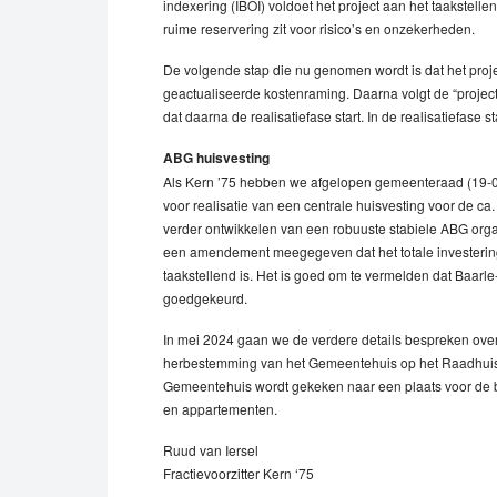
indexering (IBOI) voldoet het project aan het taakstell
ruime reservering zit voor risico’s en onzekerheden.
De volgende stap die nu genomen wordt is dat het proje
geactualiseerde kostenraming. Daarna volgt de “projectb
dat daarna de realisatiefase start. In de realisatiefas
ABG huisvesting
Als Kern ’75 hebben we afgelopen gemeenteraad (19-
voor realisatie van een centrale huisvesting voor de ca.
verder ontwikkelen van een robuuste stabiele ABG orga
een amendement meegegeven dat het totale investeri
taakstellend is. Het is goed om te vermelden dat Baar
goedgekeurd.
In mei 2024 gaan we de verdere details bespreken ove
herbestemming van het Gemeentehuis op het Raadhuispl
Gemeentehuis wordt gekeken naar een plaats voor de b
en appartementen.
Ruud van Iersel
Fractievoorzitter Kern ‘75