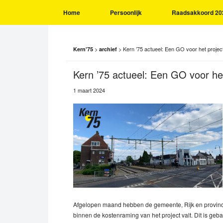
Home
Persoonlijk
Raadsakkoord 20
>
>
Kern ’75 actueel: Een GO voor het proje
Kern'75
archief
Kern ’75 actueel: Een GO voor he
1 maart 2024
Afgelopen maand hebben de gemeente, Rijk en provinci
binnen de kostenraming van het project valt. Dit is geb