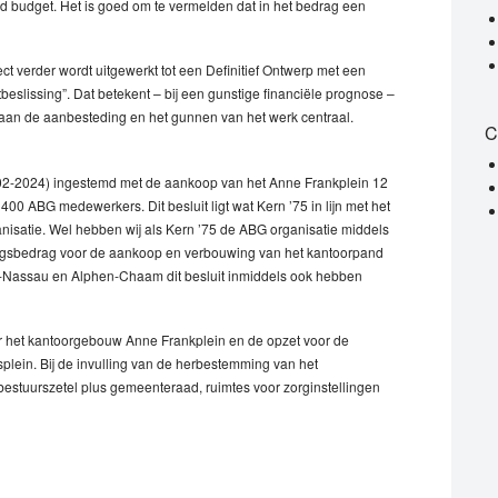
end budget. Het is goed om te vermelden dat in het bedrag een
ct verder wordt uitgewerkt tot een Definitief Ontwerp met een
eslissing”. Dat betekent – bij een gunstige financiële prognose –
e staan de aanbesteding en het gunnen van het werk centraal.
C
02-2024) ingestemd met de aankoop van het Anne Frankplein 12
 400 ABG medewerkers. Dit besluit ligt wat Kern ’75 in lijn met het
nisatie. Wel hebben wij als Kern ’75 de ABG organisatie middels
ngsbedrag voor de aankoop en verbouwing van het kantoorpand
le-Nassau en Alphen-Chaam dit besluit inmiddels ook hebben
r het kantoorgebouw Anne Frankplein en de opzet voor de
ein. Bij de invulling van de herbestemming van het
estuurszetel plus gemeenteraad, ruimtes voor zorginstellingen