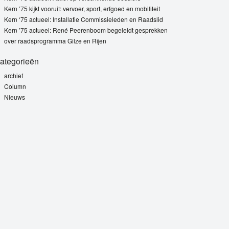
Kern ’75 kijkt vooruit: vervoer, sport, erfgoed en mobiliteit
Kern ‘75 actueel: Installatie Commissieleden en Raadslid
Kern ’75 actueel: René Peerenboom begeleidt gesprekken
over raadsprogramma Gilze en Rijen
ategorieën
archief
Column
Nieuws