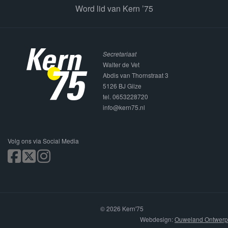
Word lid van Kern ’75
Secretariaat
Walter de Vet
Abdis van Thornstraat 3
5126 BJ Gilze
tel. 0653228720
info@kern75.nl
Volg ons via Social Media
© 2026 Kern'75
Webdesign:
Ouweland Ontwerp