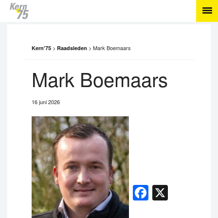
>
>
Mark Boemaars
Kern'75
Raadsleden
Mark Boemaars
16 juni 2026
Facebook
X