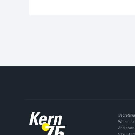
Secretaria
Walter de 
Abdis van
5126 BJ G