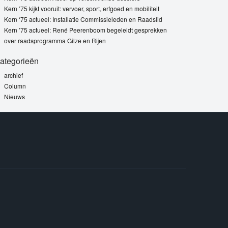
Kern ’75 kijkt vooruit: vervoer, sport, erfgoed en mobiliteit
Kern ‘75 actueel: Installatie Commissieleden en Raadslid
Kern ’75 actueel: René Peerenboom begeleidt gesprekken
over raadsprogramma Gilze en Rijen
ategorieën
archief
Column
Nieuws