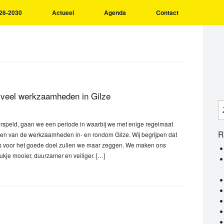
26-2030
Actueel
Agenda
Contact
: veel werkzaamheden in Gilze
orspeld, gaan we een periode in waarbij we met enige regelmaat
R
den van de werkzaamheden in- en rondom Gilze. Wij begrijpen dat
het is voor het goede doel zullen we maar zeggen. We maken ons
kje mooier, duurzamer en veiliger. […]