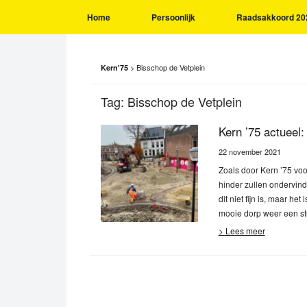
Home
Persoonlijk
Raadsakkoord 20
>
Bisschop de Vetplein
Kern'75
Tag:
Bisschop de Vetplein
Kern ’75 actueel
22 november 2021
Zoals door Kern ’75 vo
hinder zullen ondervin
dit niet fijn is, maar 
mooie dorp weer een stu
> Lees meer