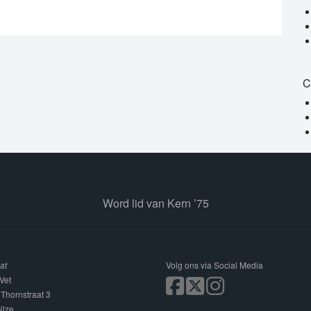
C
Word lid van Kern ’75
at
Volg ons via Social Media
Vet
 Thornstraat 3
ilze