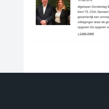
10 mei 2019
afgelopen Donderdag 9
Kern’75, CDA, Gemeenteb
gezamenlijk een concept
uitdagingen waar de ge
opgaven De opgaven vo
> Lees meer