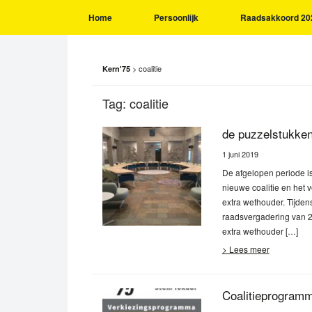
Home
Persoonlijk
Raadsakkoord 20
>
coalitie
Kern'75
Tag:
coalitie
de puzzelstukken
1 juni 2019
De afgelopen periode i
nieuwe coalitie en het
extra wethouder. Tijden
raadsvergadering van 23
extra wethouder […]
> Lees meer
Coalitieprogram