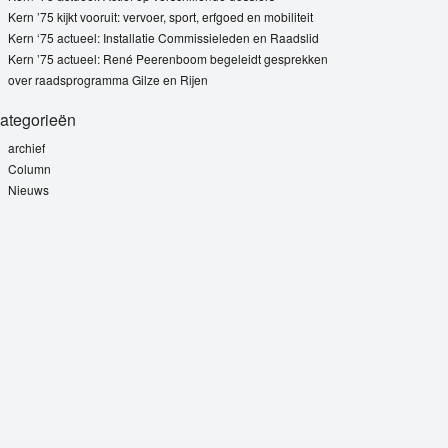
Kern ’75 kijkt vooruit: vervoer, sport, erfgoed en mobiliteit
Kern ‘75 actueel: Installatie Commissieleden en Raadslid
Kern ’75 actueel: René Peerenboom begeleidt gesprekken
over raadsprogramma Gilze en Rijen
ategorieën
archief
Column
Nieuws