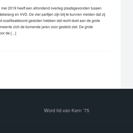
 mei 2019 heeft een afrondend overleg plaatsgevonden tussen
elang en VVD. De vier partijen zijn blij te kunnen melden dat zij
-coalitieakkoord gesloten hebben dat recht doet aan de grote
meente zich de komende jaren voor gesteld ziet. De grote
or de […]
Word lid van Kern ’75