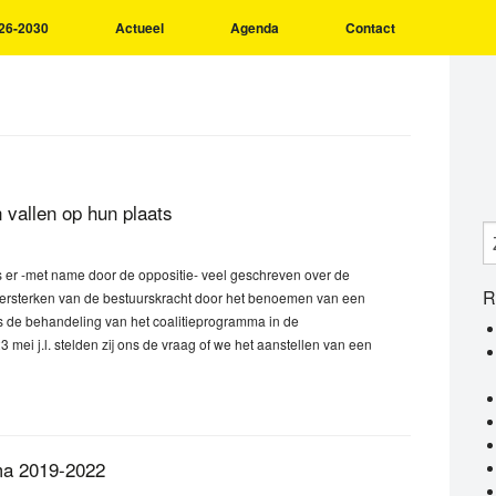
26-2030
Actueel
Agenda
Contact
 vallen op hun plaats
s er -met name door de oppositie- veel geschreven over de
R
 versterken van de bestuurskracht door het benoemen van een
s de behandeling van het coalitieprogramma in de
 mei j.l. stelden zij ons de vraag of we het aanstellen van een
ma 2019-2022