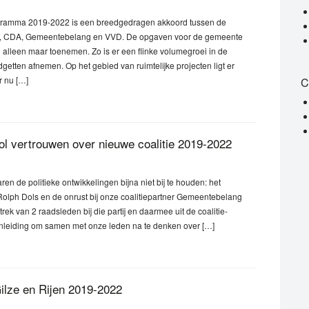
ogramma 2019-2022 is een breedgedragen akkoord tussen de
’75, CDA, Gemeentebelang en VVD. De opgaven voor de gemeente
alleen maar toenemen. Zo is er een flinke volumegroei in de
dgetten afnemen. Op het gebied van ruimtelijke projecten ligt er
r nu […]
C
vol vertrouwen over nieuwe coalitie 2019-2022
n de politieke ontwikkelingen bijna niet bij te houden: het
Rolph Dols en de onrust bij onze coalitiepartner Gemeentebelang
trek van 2 raadsleden bij die partij en daarmee uit de coalitie-
nleiding om samen met onze leden na te denken over […]
Gilze en Rijen 2019-2022