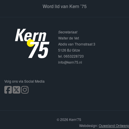
Word lid van Kern ’75
Secretariaat
Walter de Vet
Abdis van Thornstraat 3
5126 BJ Gilze
tel. 0653228720
info@kern75.nl
Volg ons via Social Media
© 2026 Kern'75
Webdesign:
Ouweland Ontwerp