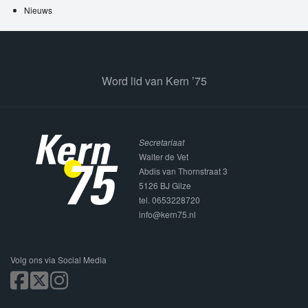
Nieuws
Word lid van Kern ’75
Secretariaat
Walter de Vet
Abdis van Thornstraat 3
5126 BJ Gilze
tel. 0653228720
info@kern75.nl
Volg ons via Social Media