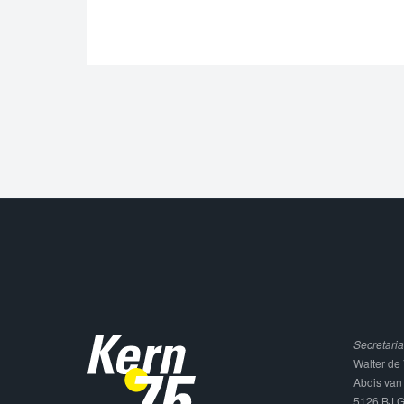
Secretaria
Walter de 
Abdis van
5126 BJ G