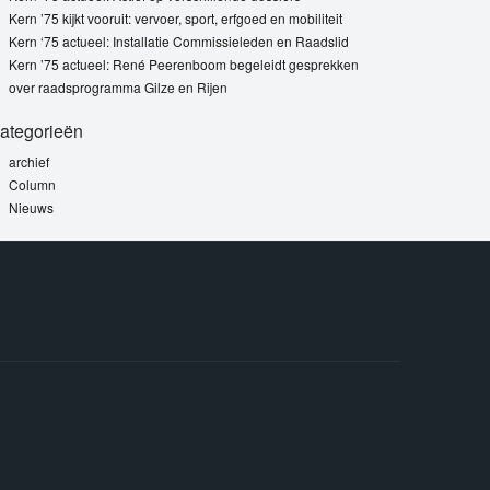
Kern ’75 kijkt vooruit: vervoer, sport, erfgoed en mobiliteit
Kern ‘75 actueel: Installatie Commissieleden en Raadslid
Kern ’75 actueel: René Peerenboom begeleidt gesprekken
over raadsprogramma Gilze en Rijen
ategorieën
archief
Column
Nieuws