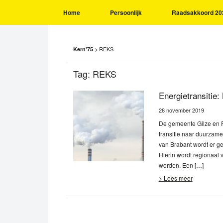
Home
Persoonlijk
Raadsakkoord 20
>
REKS
Kern'75
Tag:
REKS
Energietransitie:
28 november 2019
De gemeente Gilze en R
transitie naar duurzam
van Brabant wordt er g
Hierin wordt regionaal
worden. Een […]
> Lees meer