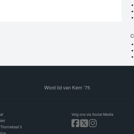
C
Word lid van Kern ’75
at
Volg ons via Social Media
Vet
 Thornstraat 3
ilze