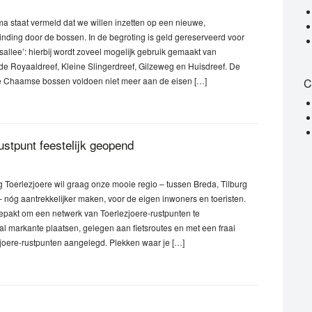
a staat vermeld dat we willen inzetten op een nieuwe,
nding door de bossen. In de begroting is geld gereserveerd voor
sallee’: hierbij wordt zoveel mogelijk gebruik gemaakt van
de Royaaldreef, Kleine Slingerdreef, Gilzeweg en Huisdreef. De
de Chaamse bossen voldoen niet meer aan de eisen […]
C
ustpunt feestelijk geopend
Toerlezjoere wil graag onze mooie regio – tussen Breda, Tilburg
 nóg aantrekkelijker maken, voor de eigen inwoners en toeristen.
epakt om een netwerk van Toerlezjoere-rustpunten te
al markante plaatsen, gelegen aan fietsroutes en met een fraai
zjoere-rustpunten aangelegd. Plekken waar je […]