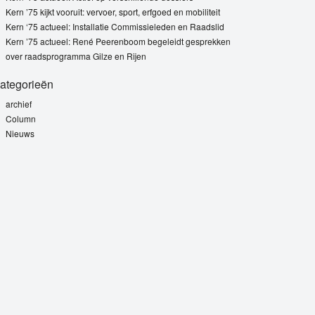
Kern ’75 kijkt vooruit: vervoer, sport, erfgoed en mobiliteit
Kern ‘75 actueel: Installatie Commissieleden en Raadslid
Kern ’75 actueel: René Peerenboom begeleidt gesprekken
over raadsprogramma Gilze en Rijen
ategorieën
archief
Column
Nieuws