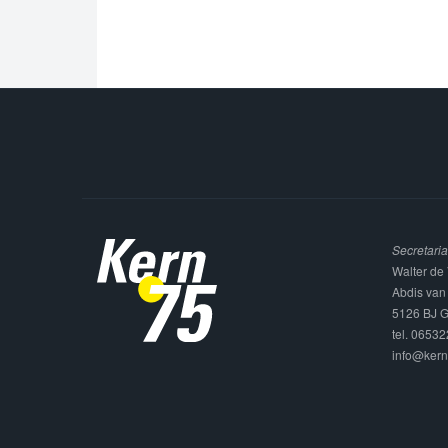
Secretaria
Walter de 
Abdis van
5126 BJ G
tel. 0653
info@kern