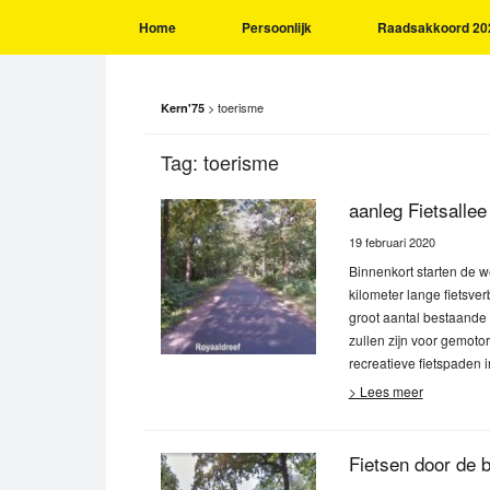
Home
Persoonlijk
Raadsakkoord 20
>
toerisme
Kern'75
Tag:
toerisme
aanleg Fietsalle
19 februari 2020
Binnenkort starten de 
kilometer lange fietsve
groot aantal bestaande 
zullen zijn voor gemot
recreatieve fietspaden 
> Lees meer
Fietsen door de 