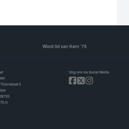
Word lid van Kern ’75
at
Volg ons via Social Media
Vet
 Thornstraat 3
ilze
228720
75.nl