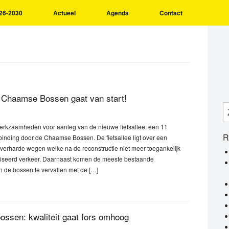
26-2030
Actueel
Agenda
Contact
e Chaamse Bossen gaat van start!
werkzaamheden voor aanleg van de nieuwe fietsallee: een 11
R
rbinding door de Chaamse Bossen. De fietsallee ligt over een
verharde wegen welke na de reconstructie niet meer toegankelijk
oriseerd verkeer. Daarnaast komen de meeste bestaande
in de bossen te vervallen met de […]
bossen: kwaliteit gaat fors omhoog