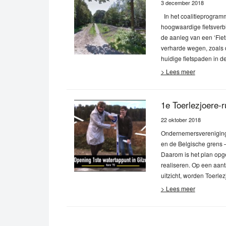
3 december 2018
In het coalitieprogramm
hoogwaardige fietsverbi
de aanleg van een ‘Fiet
verharde wegen, zoals 
huidige fietspaden in 
> Lees meer
1e Toerlezjoere-r
22 oktober 2018
Ondernemersvereniging 
en de Belgische grens –
Daarom is het plan opg
realiseren. Op een aant
uitzicht, worden Toerle
> Lees meer