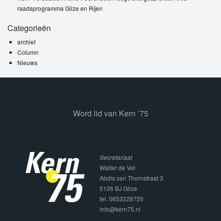
raadsprogramma Gilze en Rijen
Categorieën
archief
Column
Nieuws
Word lid van Kern ’75
Secretariaat
Walter de Vet
Abdis van Thornstraat 3
5126 BJ Gilze
tel. 0653228720
info@kern75.nl