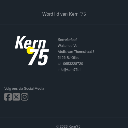
Word lid van Kern ’75
Secretariaat
Walter de Vet
Abdis van Thornstraat 3
5126 BJ Gilze
tel. 0653228720
info@kern75.nl
Volg ons via Social Media
© 2026 Kern'75