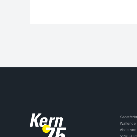
Secretaria
Walter de 
Abdis van
5126 BJ G