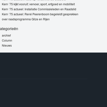
Kern ’75 kijkt vooruit: vervoer, sport, erfgoed en mobiliteit
Kern ‘75 actueel: Installatie Commissieleden en Raadslid
Kern ’75 actueel: René Peerenboom begeleidt gesprekken
over raadsprogramma Gilze en Rijen
ategorieën
archief
Column
Nieuws