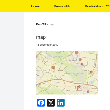
Home
Persoonlijk
Raadsakkoord 20
>
map
Kern'75
map
13 december 2017
Facebook
X
LinkedIn