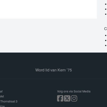
C
Word lid van Kern ’75
at
Volg ons via Social Media
Vet
 Thornstraat 3
ilze