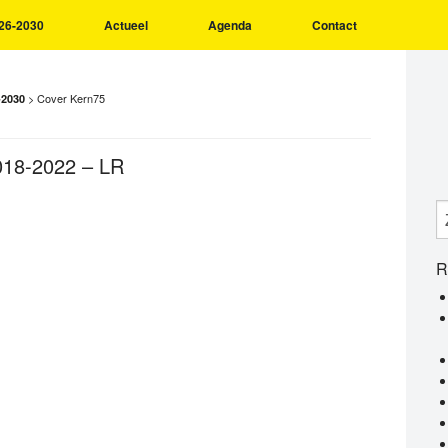
26-2030
Actueel
Agenda
Contact
>
Cover Kern75
-2030
018-2022 – LR
R