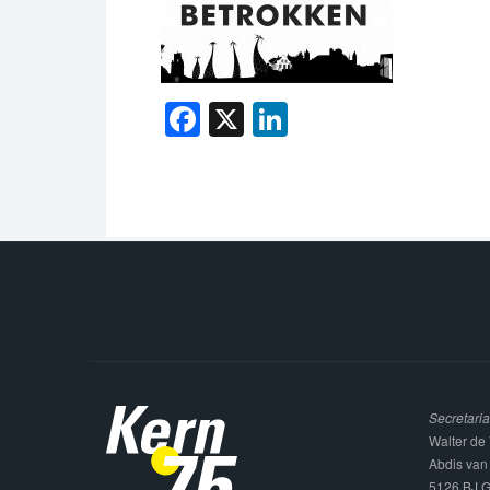
Facebook
X
LinkedIn
Secretaria
Walter de 
Abdis van
5126 BJ G