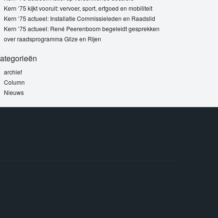
Kern ’75 kijkt vooruit: vervoer, sport, erfgoed en mobiliteit
Kern ‘75 actueel: Installatie Commissieleden en Raadslid
Kern ’75 actueel: René Peerenboom begeleidt gesprekken
over raadsprogramma Gilze en Rijen
ategorieën
archief
Column
Nieuws