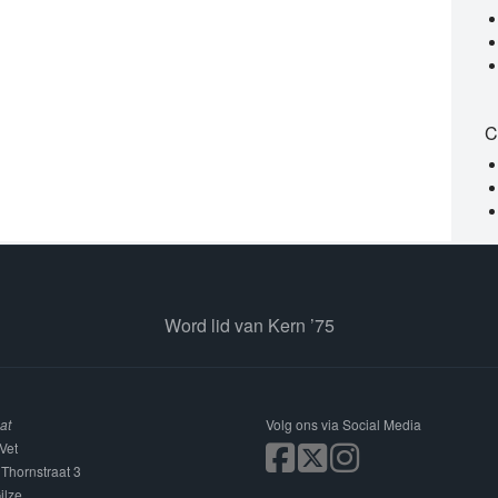
C
Word lid van Kern ’75
at
Volg ons via Social Media
Vet
 Thornstraat 3
ilze