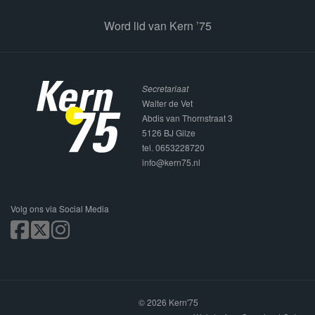
Word lid van Kern ’75
Secretariaat
Walter de Vet
Abdis van Thornstraat 3
5126 BJ Gilze
tel. 0653228720
info@kern75.nl
Volg ons via Social Media
© 2026 Kern'75