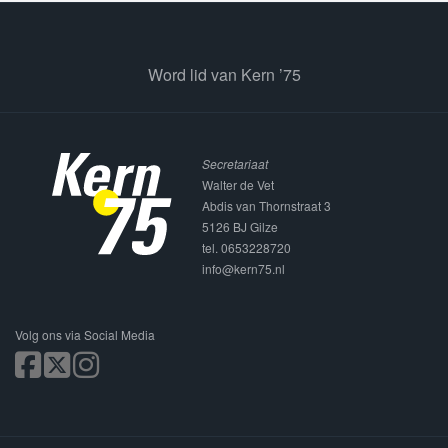
Word lid van Kern ’75
Secretariaat
Walter de Vet
Abdis van Thornstraat 3
5126 BJ Gilze
tel. 0653228720
info@kern75.nl
Volg ons via Social Media