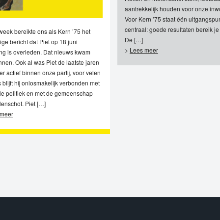
aantrekkelijk houden voor onze inw
Voor Kern ’75 staat één uitgangspu
centraal: goede resultaten bereik j
week bereikte ons als Kern ’75 het
De […]
ige bericht dat Piet op 18 juni
>
Lees meer
ing is overleden. Dat nieuws kwam
nnen. Ook al was Piet de laatste jaren
er actief binnen onze partij, voor velen
 blijft hij onlosmakelijk verbonden met
le politiek en met de gemeenschap
enschot. Piet […]
 meer