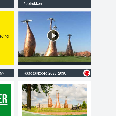
#betrokken
eving
fy)
Raadsakkoord 2026-2030