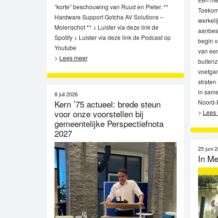
“korte” beschouwing van Ruud en Pieter. **
Toekoms
Hardware Support Gotcha AV Solutions –
werkeli
Molenschot ** > Luister via deze link de
aanbest
Spotify > Luister via deze link de Podcast op
begin v
Youtube
van een
>
Lees meer
buitenz
voetgan
straten 
in same
8 juli 2026
Kern ’75 actueel: brede steun
Noord-B
voor onze voorstellen bij
>
Lees
gemeentelijke Perspectiefnota
2027
25 juni 
In M