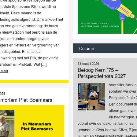
tvisie Spoorzone Rijen, wordt nu
jkheid. Deze maand is de
eding zelfs afgerond. Dit markeert het
an een grote verandering: de bouw
 nieuw station met perrons aan de
ijde, een onderdoorgang voor
gers en fietsers en vergroening van
Column
in dit gebied. En dit alles
nwerking met het Rijk, de provincie
31 maart 2026
rabant en ProRail. Wat […]
Betoog Kern ’75 –
 meer
Perspectiefnota 2027
Voorzitter, Vand
spreken we over
2026
Perspectiefnota 
emoriam Piet Boemaars
Een document da
alleen gaat over c
en begrotingen,
vooral over de toekomst van onze
gemeente. Over hoe we Gilze, Rijen
Hulten en Molenschot sterk, leefbaa