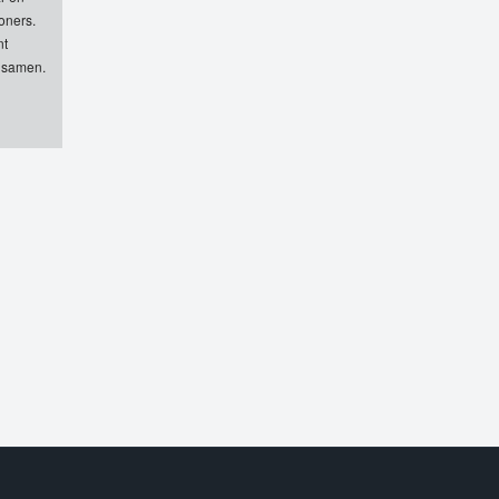
oners.
nt
e samen.