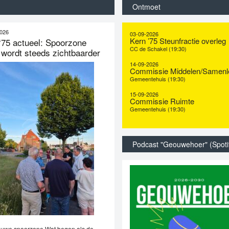
Ontmoet
2026
03-09-2026
Kern ’75 Steunfractie overleg
‘75 actueel: Spoorzone
CC de Schakel (19:30)
 wordt steeds zichtbaarder
14-09-2026
Commissie Middelen/Samenl
Gemeentehuis (19:30)
15-09-2026
Commissie Ruimte
Gemeentehuis (19:30)
Podcast "Geouwehoer" (Spoti
euwe spoorzone Wat begon als de