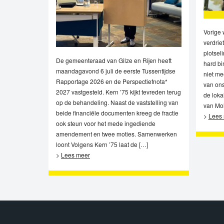
Vorige 
verdriet
plotsel
De gemeenteraad van Gilze en Rijen heeft
hard bi
maandagavond 6 juli de eerste Tussentijdse
niet me
Rapportage 2026 en de Perspectiefnota*
van ons
2027 vastgesteld. Kern ’75 kijkt tevreden terug
de loka
op de behandeling. Naast de vaststelling van
van Mol
beide financiële documenten kreeg de fractie
>
Lees
ook steun voor het mede ingediende
amendement en twee moties. Samenwerken
loont Volgens Kern ’75 laat de […]
>
Lees meer