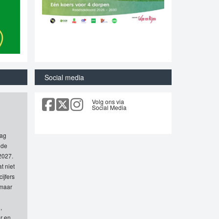
Social media
Volg ons via
Social Media
aag
 de
2027.
t niet
ijfers
 maar
,
r en