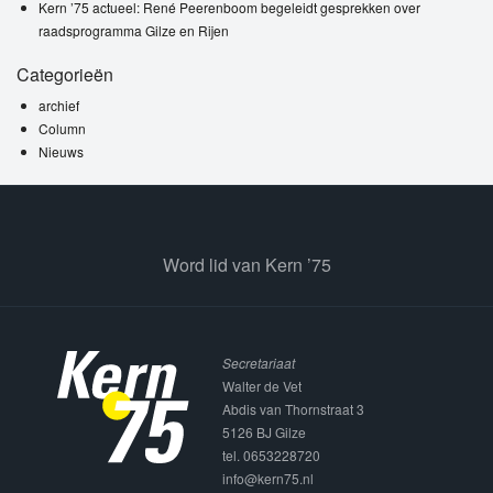
Kern ’75 actueel: René Peerenboom begeleidt gesprekken over
raadsprogramma Gilze en Rijen
Categorieën
archief
Column
Nieuws
Word lid van Kern ’75
Secretariaat
Walter de Vet
Abdis van Thornstraat 3
5126 BJ Gilze
tel. 0653228720
info@kern75.nl