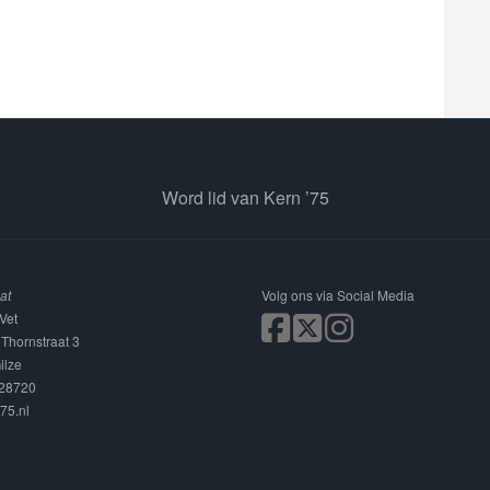
Word lid van Kern ’75
at
Volg ons via Social Media
Vet
 Thornstraat 3
ilze
228720
75.nl