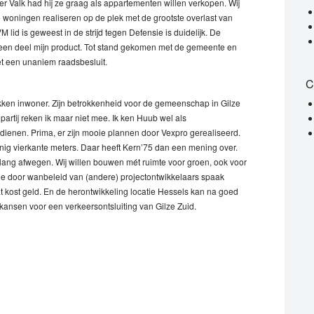
er Valk had hij ze graag als appartementen willen verkopen. Wij
woningen realiseren op de plek met de grootste overlast van
 lid is geweest in de strijd tegen Defensie is duidelijk. De
 een deel mijn product. Tot stand gekomen met de gemeente en
t een unaniem raadsbesluit.
C
okken inwoner. Zijn betrokkenheid voor de gemeenschap in Gilze
 partij reken ik maar niet mee. Ik ken Huub wel als
dienen. Prima, er zijn mooie plannen door Vexpro gerealiseerd.
nig vierkante meters. Daar heeft Kern’75 dan een mening over.
ng afwegen. Wij willen bouwen mét ruimte voor groen, ook voor
die door wanbeleid van (andere) projectontwikkelaars spaak
 kost geld. En de herontwikkeling locatie Hessels kan na goed
kansen voor een verkeersontsluiting van Gilze Zuid.