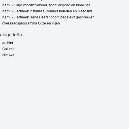
Kern ’75 kijkt vooruit: vervoer, sport, erfgoed en mobiliteit
Kern ‘75 actueel: Installatie Commissieleden en Raadslid
Kern ’75 actueel: René Peerenboom begeleidt gesprekken
over raadsprogramma Gilze en Rijen
ategorieën
archief
Column
Nieuws