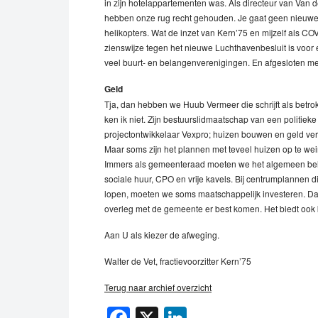
in zijn hotelappartementen was. Als directeur van Van d
hebben onze rug recht gehouden. Je gaat geen nieuwe 
helikopters. Wat de inzet van Kern’75 en mijzelf als COVM
zienswijze tegen het nieuwe Luchthavenbesluit is voor
veel buurt- en belangenverenigingen. En afgesloten me
Geld
Tja, dan hebben we Huub Vermeer die schrijft als betr
ken ik niet. Zijn bestuurslidmaatschap van een politieke
projectontwikkelaar Vexpro; huizen bouwen en geld ver
Maar soms zijn het plannen met teveel huizen op te wei
Immers als gemeenteraad moeten we het algemeen bela
sociale huur, CPO en vrije kavels. Bij centrumplannen 
lopen, moeten we soms maatschappelijk investeren. Dat
overleg met de gemeente er best komen. Het biedt ook 
Aan U als kiezer de afweging.
Walter de Vet, fractievoorzitter Kern’75
Terug naar archief overzicht
Facebook
X
LinkedIn