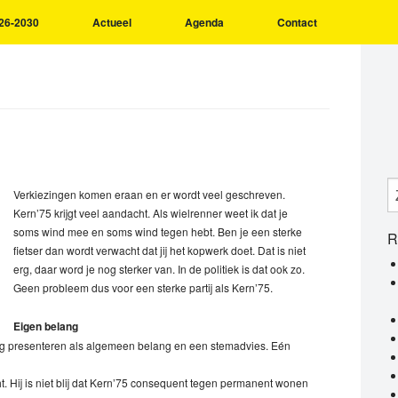
26-2030
Actueel
Agenda
Contact
Verkiezingen komen eraan en er wordt veel geschreven.
Kern’75 krijgt veel aandacht. Als wielrenner weet ik dat je
soms wind mee en soms wind tegen hebt. Ben je een sterke
R
fietser dan wordt verwacht dat jij het kopwerk doet. Dat is niet
erg, daar word je nog sterker van. In de politiek is dat ook zo.
Geen probleem dus voor een sterke partij als Kern’75.
Eigen belang
lang presenteren als algemeen belang en een stemadvies. Eén
. Hij is niet blij dat Kern’75 consequent tegen permanent wonen