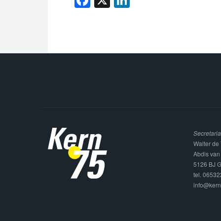
Secretaria
Walter de 
Abdis van
5126 BJ G
tel. 0653
info@kern