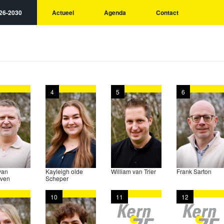
26-2030
Actueel
Agenda
Contact
4
5
6
van
Kayleigh olde
William van Trier
Frank Sarton
ven
Scheper
10
11
12