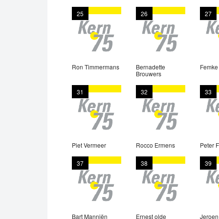
25
26
27
Ron Timmermans
Bernadette
Femke
Brouwers
31
32
33
Piet Vermeer
Rocco Ermens
Peter 
37
38
39
Bart Manniën
Ernest olde
Jeroen