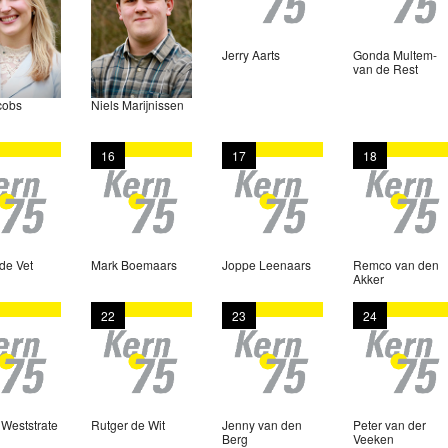
Jerry Aarts
Gonda Multem-
van de Rest
cobs
Niels Marijnissen
16
17
18
de Vet
Mark Boemaars
Joppe Leenaars
Remco van den
Akker
22
23
24
 Weststrate
Rutger de Wit
Jenny van den
Peter van der
Berg
Veeken