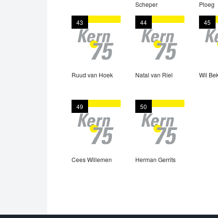
Scheper
Ploeg
43
44
45
Ruud van Hoek
Natal van Riel
Wil Be
49
50
Cees Willemen
Herman Gerrits