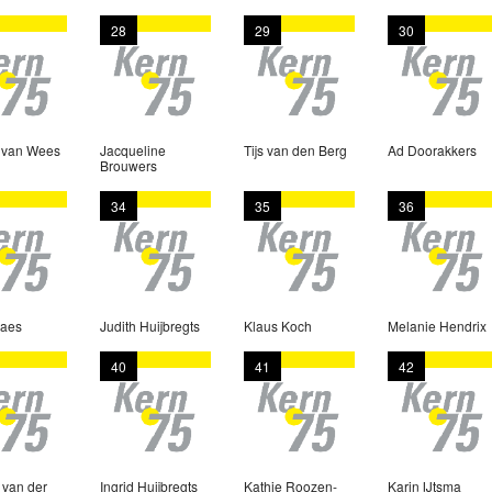
28
29
30
 van Wees
Jacqueline
Tijs van den Berg
Ad Doorakkers
Brouwers
34
35
36
Faes
Judith Huijbregts
Klaus Koch
Melanie Hendrix
40
41
42
 van der
Ingrid Huijbregts
Kathie Roozen-
Karin IJtsma