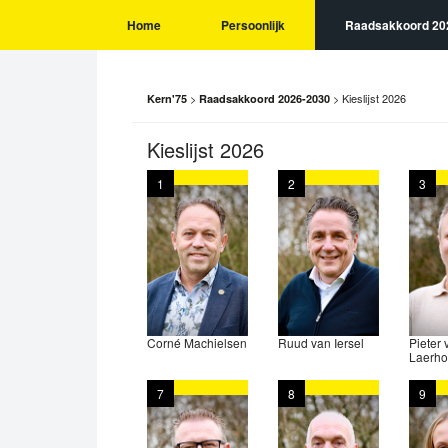
Home
Persoonlijk
Raadsakkoord 20
>
>
Kieslijst 2026
Kern'75
Raadsakkoord 2026-2030
Kieslijst 2026
1
2
3
Corné Machielsen
Ruud van Iersel
Pieter 
Laerho
7
8
9