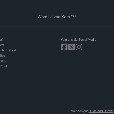
Word lid van Kern ’75
at
Volg ons via Social Media
Vet
 Thornstraat 3
ilze
228720
75.nl
Webdesign:
Ouweland Ontwer