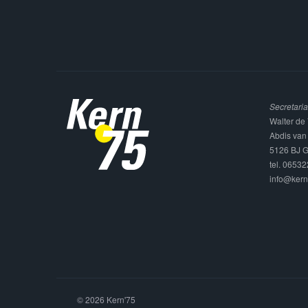
Secretaria
Walter de 
Abdis van
5126 BJ G
tel. 0653
info@kern
© 2026 Kern'75