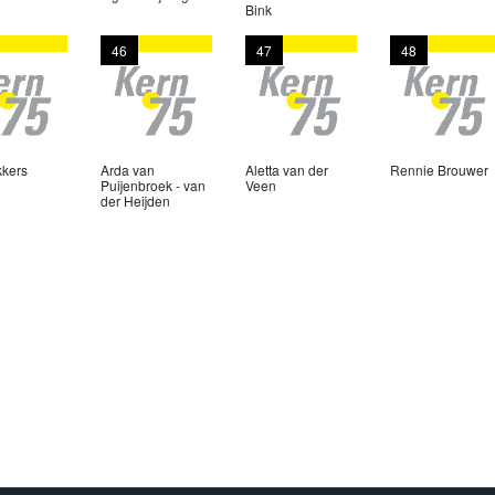
Bink
46
47
48
kkers
Arda van
Aletta van der
Rennie Brouwer
Puijenbroek - van
Veen
der Heijden