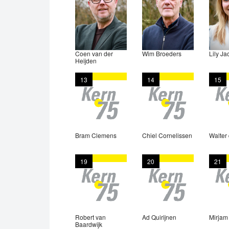
Coen van der
Wim Broeders
Lily Ja
Heijden
13
14
15
Bram Clemens
Chiel Cornelissen
Walter 
19
20
21
Robert van
Ad Quirijnen
Mirjam
Baardwijk