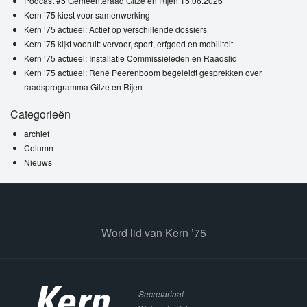
Podcast #5 Gemeenteraad Gilze en Rijen 15.06.2026
Kern ’75 kiest voor samenwerking
Kern ‘75 actueel: Actief op verschillende dossiers
Kern ’75 kijkt vooruit: vervoer, sport, erfgoed en mobiliteit
Kern ‘75 actueel: Installatie Commissieleden en Raadslid
Kern ’75 actueel: René Peerenboom begeleidt gesprekken over
raadsprogramma Gilze en Rijen
Categorieën
archief
Column
Nieuws
Word lid van Kern ’75
Secretariaat