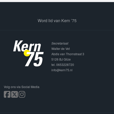
Word lid van Kern ’75
Secretariaat
Walter de Vet
Abdis van Thornstraat 3
5126 BJ Gilze
tel. 0653228720
info@kern75.nl
Volg ons via Social Media