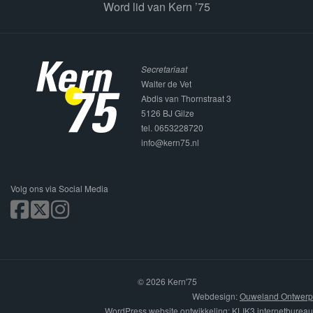
Word lid van Kern ’75
Secretariaat
Walter de Vet
Abdis van Thornstraat 3
5126 BJ Gilze
tel. 0653228720
info@kern75.nl
Volg ons via Social Media
© 2026 Kern'75
Webdesign:
Ouweland Ontwerp
WordPress website ontwikkeling:
KLIK3 internetbureau