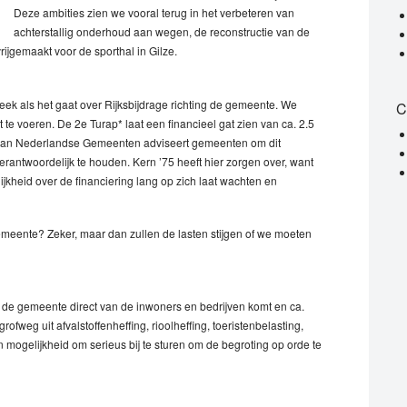
Deze ambities zien we vooral terug in het verbeteren van
achterstallig onderhoud aan wegen, de reconstructie van de
rijgemaakt voor de sporthal in Gilze.
teek als het gaat over Rijksbijdrage richting de gemeente. We
C
 te voeren. De 2e Turap* laat een financieel gat zien van ca. 2.5
g van Nederlandse Gemeenten adviseert gemeenten om dit
verantwoordelijk te houden. Kern ’75 heeft hier zorgen over, want
ijkheid over de financiering lang op zich laat wachten en
meente? Zeker, maar dan zullen de lasten stijgen of we moeten
de gemeente direct van de inwoners en bedrijven komt en ca.
fweg uit afvalstoffenheffing, rioolheffing, toeristenbelasting,
 mogelijkheid om serieus bij te sturen om de begroting op orde te