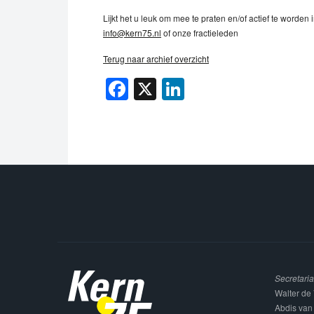
Lijkt het u leuk om mee te praten en/of actief te worden 
info@kern75.nl
of onze fractieleden
Terug naar archief overzicht
Facebook
X
LinkedIn
Secretaria
Walter de 
Abdis van