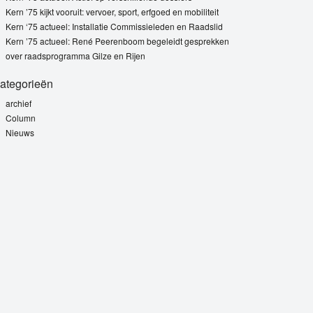
Kern ’75 kijkt vooruit: vervoer, sport, erfgoed en mobiliteit
Kern ‘75 actueel: Installatie Commissieleden en Raadslid
Kern ’75 actueel: René Peerenboom begeleidt gesprekken
over raadsprogramma Gilze en Rijen
ategorieën
archief
Column
Nieuws