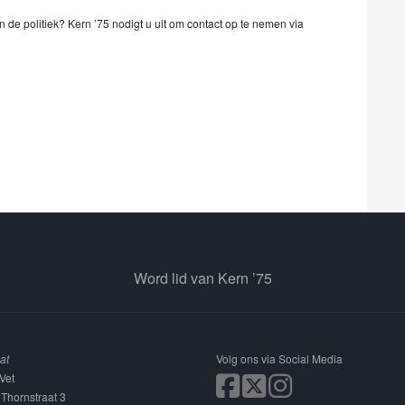
in de politiek? Kern ’75 nodigt u uit om contact op te nemen via
Word lid van Kern ’75
at
Volg ons via Social Media
Vet
 Thornstraat 3