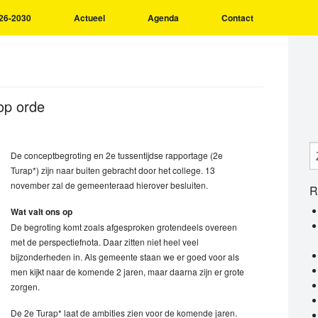
26-2030
Actueel
Agenda
Contact
op orde
De conceptbegroting en 2e tussentijdse rapportage (2e
Turap*) zijn naar buiten gebracht door het college. 13
november zal de gemeenteraad hierover besluiten.
R
Wat valt ons op
De begroting komt zoals afgesproken grotendeels overeen
met de perspectiefnota. Daar zitten niet heel veel
bijzonderheden in. Als gemeente staan we er goed voor als
men kijkt naar de komende 2 jaren, maar daarna zijn er grote
zorgen.
De 2e Turap* laat de ambities zien voor de komende jaren.