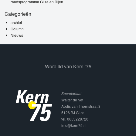
raadsprogramma Gilze en Rijen
Categorieën
archief
Column
Nieuws
Word lid van Kern ’75
Secretariaat
Walter de Vet
Abdis van Thornstraat 3
5126 BJ Gilze
tel. 0653228720
info@kern75.nl