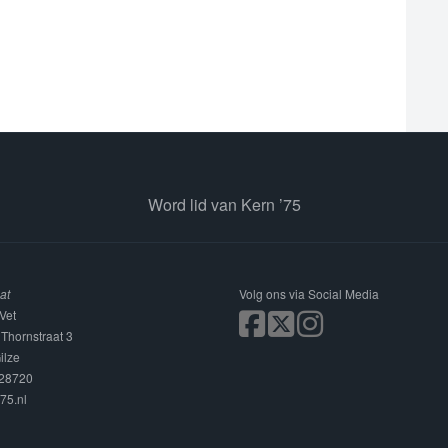
Word lid van Kern ’75
at
Volg ons via Social Media
Vet
 Thornstraat 3
ilze
228720
75.nl