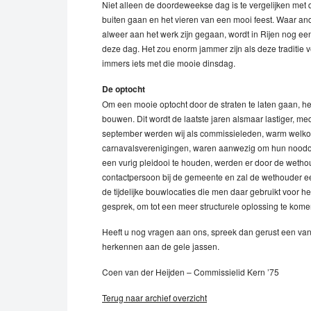
Niet alleen de doordeweekse dag is te vergelijken met 
buiten gaan en het vieren van een mooi feest. Waar an
alweer aan het werk zijn gegaan, wordt in Rijen nog een
deze dag. Het zou enorm jammer zijn als deze traditie 
immers iets met die mooie dinsdag.
De optocht
Om een mooie optocht door de straten te laten gaan, 
bouwen. Dit wordt de laatste jaren alsmaar lastiger, m
september werden wij als commissieleden, warm welk
carnavalsverenigingen, waren aanwezig om hun noodopro
een vurig pleidooi te houden, werden er door de wetho
contactpersoon bij de gemeente en zal de wethouder 
de tijdelijke bouwlocaties die men daar gebruikt voor h
gesprek, om tot een meer structurele oplossing te kome
Heeft u nog vragen aan ons, spreek dan gerust een van o
herkennen aan de gele jassen.
Coen van der Heijden – Commissielid Kern ’75
Terug naar archief overzicht