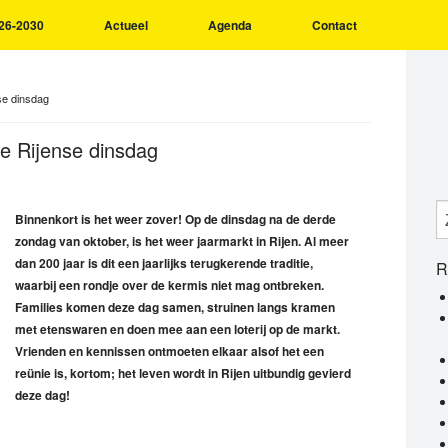
26-2030
Actueel
Agenda
Contact
nse dinsdag
de Rijense dinsdag
Binnenkort is het weer zover! Op de dinsdag na de derde
zondag van oktober, is het weer jaarmarkt in Rijen. Al meer
dan 200 jaar is dit een jaarlijks terugkerende traditie,
R
waarbij een rondje over de kermis niet mag ontbreken.
Families komen deze dag samen, struinen langs kramen
met etenswaren en doen mee aan een loterij op de markt.
Vrienden en kennissen ontmoeten elkaar alsof het een
reünie is, kortom; het leven wordt in Rijen uitbundig gevierd
deze dag!