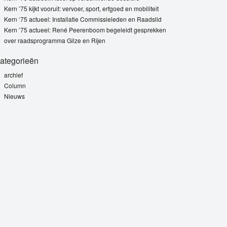
Kern ’75 kijkt vooruit: vervoer, sport, erfgoed en mobiliteit
Kern ‘75 actueel: Installatie Commissieleden en Raadslid
Kern ’75 actueel: René Peerenboom begeleidt gesprekken
over raadsprogramma Gilze en Rijen
ategorieën
archief
Column
Nieuws