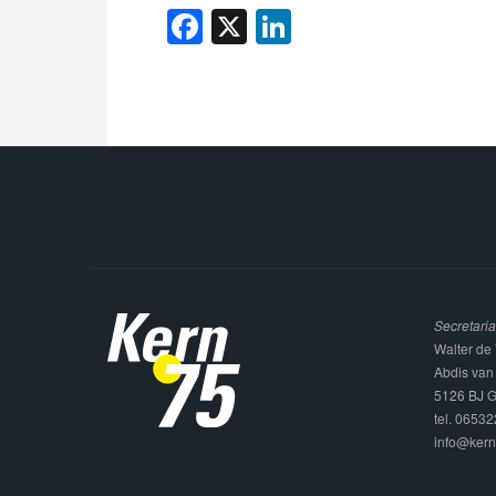
Facebook
X
LinkedIn
Secretaria
Walter de 
Abdis van
5126 BJ G
tel. 0653
info@kern