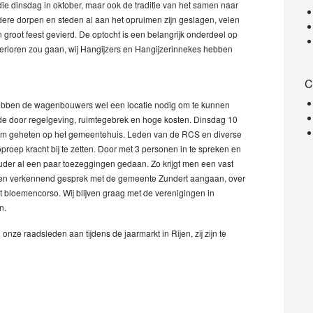
die dinsdag in oktober, maar ook de traditie van het samen naar
dere dorpen en steden al aan het opruimen zijn geslagen, velen
 groot feest gevierd. De optocht is een belangrijk onderdeel op
verloren zou gaan, wij Hangijzers en Hangijzerinnekes hebben
C
hebben de wagenbouwers wel een locatie nodig om te kunnen
ede door regelgeving, ruimtegebrek en hoge kosten. Dinsdag 10
om geheten op het gemeentehuis. Leden van de RCS en diverse
ep kracht bij te zetten. Door met 3 personen in te spreken en
uder al een paar toezeggingen gedaan. Zo krijgt men een vast
een verkennend gesprek met de gemeente Zundert aangaan, over
et bloemencorso. Wij blijven graag met de verenigingen in
n.
nze raadsleden aan tijdens de jaarmarkt in Rijen, zij zijn te