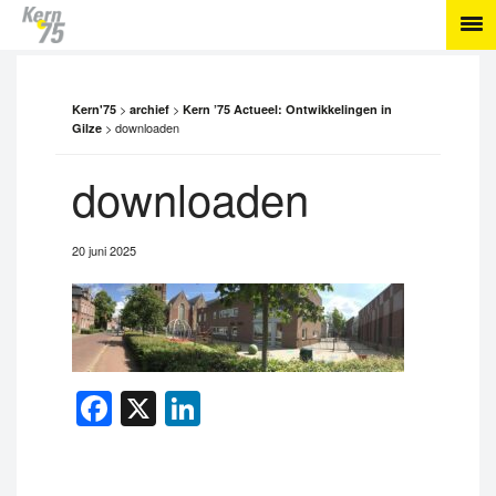
>
>
Kern'75
archief
Kern ’75 Actueel: Ontwikkelingen in
>
downloaden
Gilze
downloaden
20 juni 2025
Facebook
X
LinkedIn