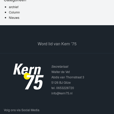
archief
Column
Nieuws
Word lid van Kern ’75
Secretariaat
Walter de Vet
Abdis van Thornstraat 3
5126 BJ Gilze
tel. 0653228720
info@kern75.nl
Volg ons via Social Media