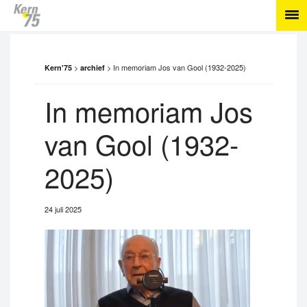
>
>
In memoriam Jos van Gool (1932-2025)
Kern'75
archief
In memoriam Jos
van Gool (1932-
2025)
24 juli 2025