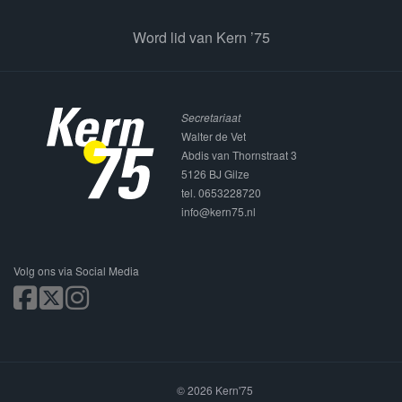
Word lid van Kern ’75
Secretariaat
Walter de Vet
Abdis van Thornstraat 3
5126 BJ Gilze
tel. 0653228720
info@kern75.nl
Volg ons via Social Media
© 2026 Kern'75