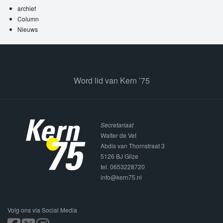
archief
Column
Nieuws
Word lid van Kern ’75
Secretariaat
Walter de Vet
Abdis van Thornstraat 3
5126 BJ Gilze
tel. 0653228720
info@kern75.nl
Volg ons via Social Media