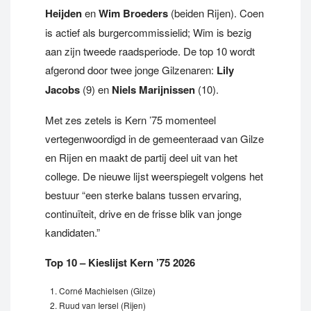
Heijden
en
Wim Broeders
(beiden Rijen). Coen
is actief als burgercommissielid; Wim is bezig
aan zijn tweede raadsperiode. De top 10 wordt
afgerond door twee jonge Gilzenaren:
Lily
Jacobs
(9) en
Niels Marijnissen
(10).
Met zes zetels is Kern ’75 momenteel
vertegenwoordigd in de gemeenteraad van Gilze
en Rijen en maakt de partij deel uit van het
college. De nieuwe lijst weerspiegelt volgens het
bestuur “een sterke balans tussen ervaring,
continuïteit, drive en de frisse blik van jonge
kandidaten.”
Top 10 – Kieslijst Kern ’75 2026
Corné Machielsen (Gilze)
Ruud van Iersel (Rijen)