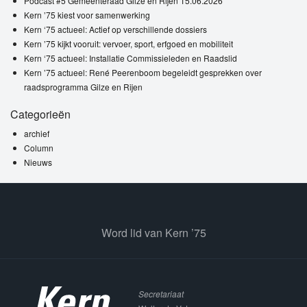
Podcast #5 Gemeenteraad Gilze en Rijen 15.06.2026
Kern ’75 kiest voor samenwerking
Kern ‘75 actueel: Actief op verschillende dossiers
Kern ’75 kijkt vooruit: vervoer, sport, erfgoed en mobiliteit
Kern ‘75 actueel: Installatie Commissieleden en Raadslid
Kern ’75 actueel: René Peerenboom begeleidt gesprekken over
raadsprogramma Gilze en Rijen
Categorieën
archief
Column
Nieuws
Word lid van Kern ’75
Secretariaat