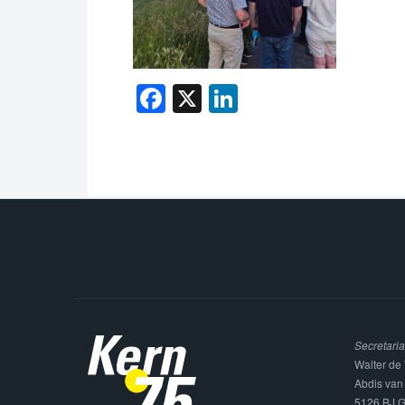
Facebook
X
LinkedIn
Secretaria
Walter de 
Abdis van
5126 BJ G