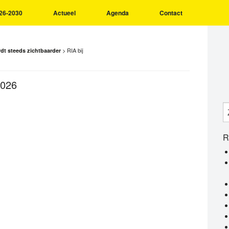
26-2030
Actueel
Agenda
Contact
>
RIA bij
dt steeds zichtbaarder
2026
R