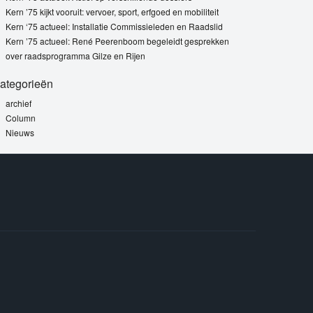
Kern ’75 kijkt vooruit: vervoer, sport, erfgoed en mobiliteit
Kern ‘75 actueel: Installatie Commissieleden en Raadslid
Kern ’75 actueel: René Peerenboom begeleidt gesprekken
over raadsprogramma Gilze en Rijen
ategorieën
archief
Column
Nieuws