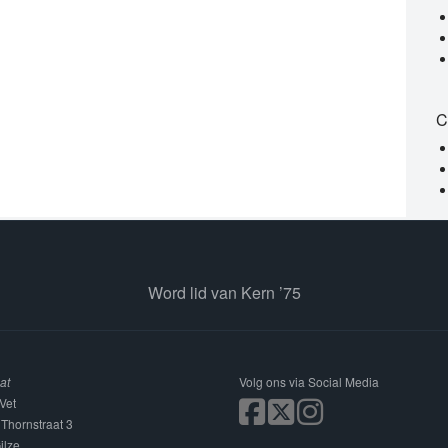
C
Word lid van Kern ’75
at
Volg ons via Social Media
Vet
 Thornstraat 3
ilze