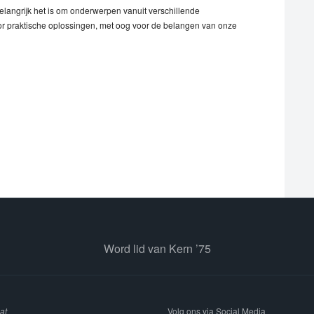
langrijk het is om onderwerpen vanuit verschillende
 voor praktische oplossingen, met oog voor de belangen van onze
Word lid van Kern ’75
at
Volg ons via Social Media