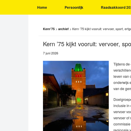
Home
Persoonlijk
Raadsakkoord 20
>
>
Kern ’75 kijkt vooruit: vervoer, sport, erfg
Kern'75
archief
Kern ’75 kijkt vooruit: vervoer, spo
7 juni 2026
Tijdens d
verschille
leven van 
onderwijs 
van de gem
Doelgroepe
inclusie i
vervoer vo
vervoer of
commissie 
regionale v