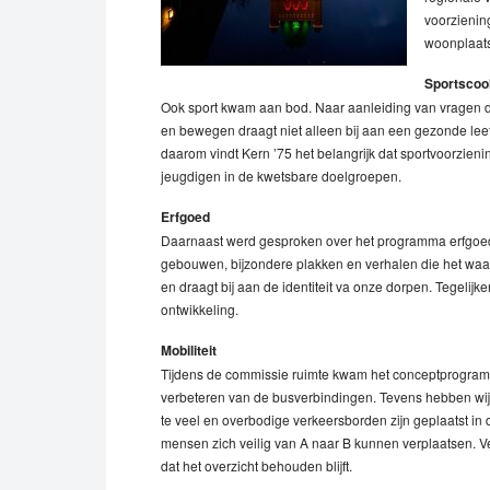
voorziening
woonplaats
Sportscoo
Ook sport kwam aan bod. Naar aanleiding van vragen di
en bewegen draagt niet alleen bij aan een gezonde leefs
daarom vindt Kern ’75 het belangrijk dat sportvoorzieni
jeugdigen in de kwetsbare doelgroepen.
Erfgoed
Daarnaast werd gesproken over het programma erfgoed.
gebouwen, bijzondere plakken en verhalen die het waa
en draagt bij aan de identiteit va onze dorpen. Tegelij
ontwikkeling.
Mobiliteit
Tijdens de commissie ruimte kwam het conceptprogramm
verbeteren van de busverbindingen. Tevens hebben wij
te veel en overbodige verkeersborden zijn geplaatst in 
mensen zich veilig van A naar B kunnen verplaatsen. Ve
dat het overzicht behouden blijft.