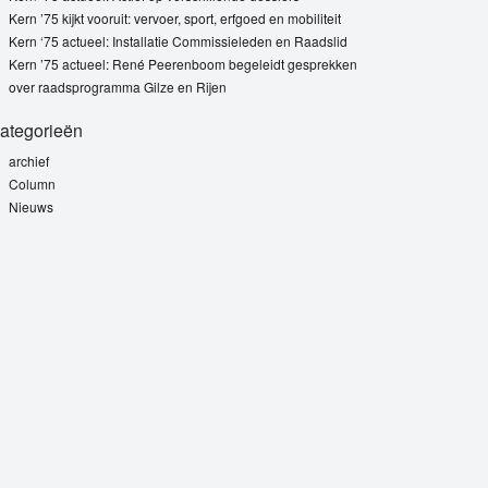
Kern ’75 kijkt vooruit: vervoer, sport, erfgoed en mobiliteit
Kern ‘75 actueel: Installatie Commissieleden en Raadslid
Kern ’75 actueel: René Peerenboom begeleidt gesprekken
over raadsprogramma Gilze en Rijen
ategorieën
archief
Column
Nieuws