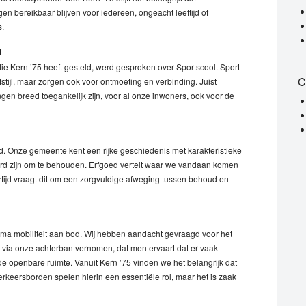
en bereikbaar blijven voor iedereen, ongeacht leeftijd of
.
l
e Kern ’75 heeft gesteld, werd gesproken over Sportscool. Sport
C
tijl, maar zorgen ook voor ontmoeting en verbinding. Juist
ngen breed toegankelijk zijn, voor al onze inwoners, ook voor de
 Onze gemeente kent een rijke geschiedenis met karakteristieke
rd zijn om te behouden. Erfgoed vertelt waar we vandaan komen
kertijd vraagt dit om een zorgvuldige afweging tussen behoud en
a mobiliteit aan bod. Wij hebben aandacht gevraagd voor het
 via onze achterban vernomen, dat men ervaart dat er vaak
de openbare ruimte. Vanuit Kern ’75 vinden we het belangrijk dat
rkeersborden spelen hierin een essentiële rol, maar het is zaak