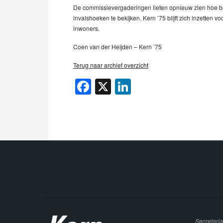
De commissievergaderingen lieten opnieuw zien hoe be
invalshoeken te bekijken. Kern ’75 blijft zich inzetten
inwoners.
Coen van der Heijden – Kern ’75
Terug naar archief overzicht
Facebook
X
LinkedIn
Secretaria