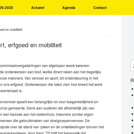
26-2030
Actueel
Agenda
Contact
oed en mobiliteit
rt, erfgoed en mobiliteit
e commissievergaderingen van afgelopen week kwamen
nde onderwerpen aan bod, welke direct raken aan het dagelijks
onze inwoners. Van vervoer en sport, tot ondersteuning in het
R
en ons erfgoed. Onderwerpen die laten zien hoe breed het werk
eenteraad is.
nvervoer speelt een belangrijke rol voor toegankelijkheid en
n onze gemeente.
Denk aan ouderen die afhankelijk zijn van
or een bezoek aan het ziekenhuis, inwoners zonder eigen
 mensen die gebruikmaken van doelgroepenvervoer. De
sprak over de stand van zaken en de ontwikkelingen binnen het
ervoerssysteem. Voor Kern ’75 blijft het belangrijk dat