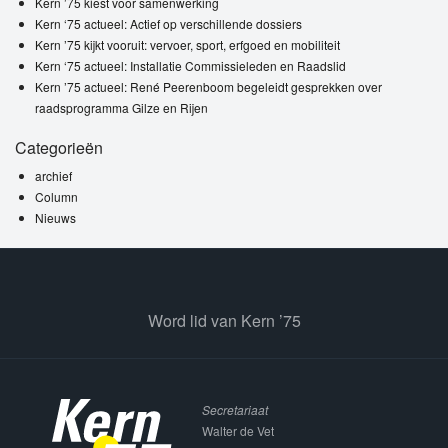
Kern ’75 kiest voor samenwerking
Kern ‘75 actueel: Actief op verschillende dossiers
Kern ’75 kijkt vooruit: vervoer, sport, erfgoed en mobiliteit
Kern ‘75 actueel: Installatie Commissieleden en Raadslid
Kern ’75 actueel: René Peerenboom begeleidt gesprekken over
raadsprogramma Gilze en Rijen
Categorieën
archief
Column
Nieuws
Word lid van Kern ’75
Secretariaat
Walter de Vet