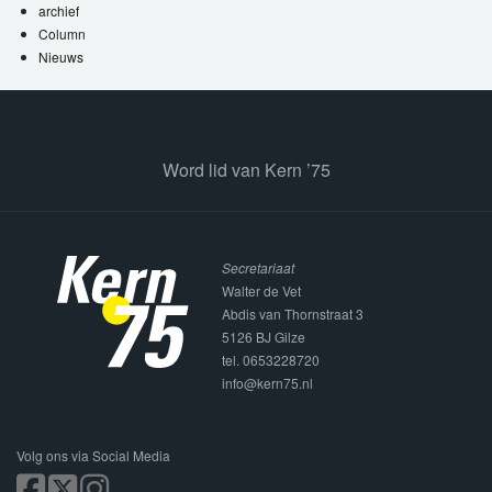
archief
Column
Nieuws
Word lid van Kern ’75
Secretariaat
Walter de Vet
Abdis van Thornstraat 3
5126 BJ Gilze
tel. 0653228720
info@kern75.nl
Volg ons via Social Media