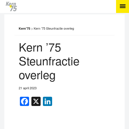
>
Kern ’75 Steunfractie overleg
Kern'75
Kern ’75
Steunfractie
overleg
21 april 2023
Facebook
X
LinkedIn