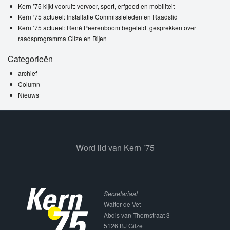
Kern ’75 kijkt vooruit: vervoer, sport, erfgoed en mobiliteit
Kern ‘75 actueel: Installatie Commissieleden en Raadslid
Kern ’75 actueel: René Peerenboom begeleidt gesprekken over
raadsprogramma Gilze en Rijen
Categorieën
archief
Column
Nieuws
Word lid van Kern ’75
Secretariaat
Walter de Vet
Abdis van Thornstraat 3
5126 BJ Gilze