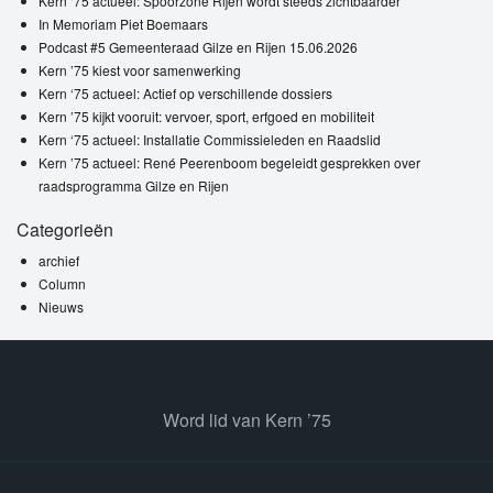
Kern ‘75 actueel: Spoorzone Rijen wordt steeds zichtbaarder
In Memoriam Piet Boemaars
Podcast #5 Gemeenteraad Gilze en Rijen 15.06.2026
Kern ’75 kiest voor samenwerking
Kern ‘75 actueel: Actief op verschillende dossiers
Kern ’75 kijkt vooruit: vervoer, sport, erfgoed en mobiliteit
Kern ‘75 actueel: Installatie Commissieleden en Raadslid
Kern ’75 actueel: René Peerenboom begeleidt gesprekken over
raadsprogramma Gilze en Rijen
Categorieën
archief
Column
Nieuws
Word lid van Kern ’75