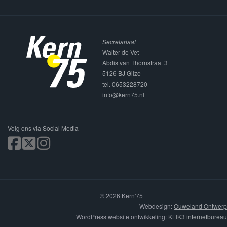
Secretariaat
Walter de Vet
Abdis van Thornstraat 3
5126 BJ Gilze
tel. 0653228720
info@kern75.nl
Volg ons via Social Media
© 2026 Kern'75
Webdesign:
Ouweland Ontwerp
WordPress website ontwikkeling:
KLIK3 internetbureau