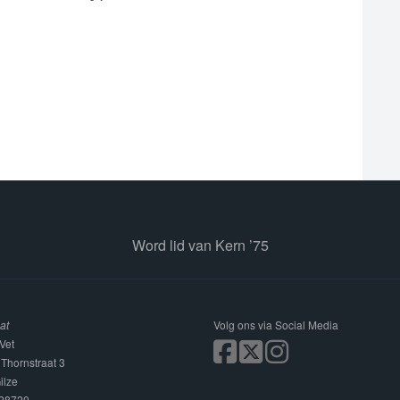
Word lid van Kern ’75
at
Volg ons via Social Media
Vet
 Thornstraat 3
ilze
228720