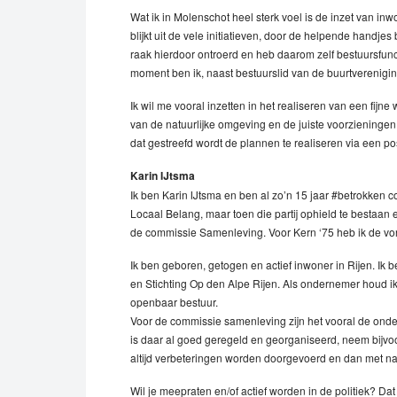
Wat ik in Molenschot heel sterk voel is de inzet van i
blijkt uit de vele initiatieven, door de helpende handjes b
raak hierdoor ontroerd en heb daarom zelf bestuursfunc
moment ben ik, naast bestuurslid van de buurtverenigi
Ik wil me vooral inzetten in het realiseren van een fi
van de natuurlijke omgeving en de juiste voorzieningen v
dat gestreefd wordt de plannen te realiseren via een 
Karin IJtsma
Ik ben Karin IJtsma en ben al zo’n 15 jaar #betrokken 
Locaal Belang, maar toen die partij ophield te bestaan
de commissie Samenleving. Voor Kern ‘75 heb ik de vo
Ik ben geboren, getogen en actief inwoner in Rijen. Ik b
en Stichting Op den Alpe Rijen. Als ondernemer houd i
openbaar bestuur.
Voor de commissie samenleving zijn het vooral de ond
is daar al goed geregeld en georganiseerd, neem bijvo
altijd verbeteringen worden doorgevoerd en dan met n
Wil je meepraten en/of actief worden in de politiek? Dat