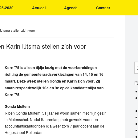
26-2030
Actueel
Agenda
Contact
IJtsma stellen zich voor
 Karin IJtsma stellen zich voor
Kern ’75 is al een tijdje bezig met de voorbereidingen
richting de gemeenteraadsverkiezingen van 14, 15 en 16
maart. Deze week stellen Gonda en Karin zich voor: Zij
R
staan respectievelijk 10e en 9e op de kandidatenlijst van
Kern ‘75.
Gonda Multem
Ik ben Gonda Multem, 51 jaar en woon samen met mijn gezin
in Molenschot. Nadat ik jarenlang heb gewerkt voor een
accountantskantoor ben ik alweer zo’n 7 jaar docent aan de
Hogeschool Rotterdam.