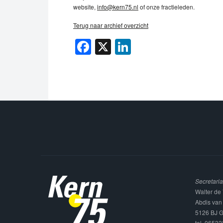
website,
info@kern75.nl
of onze fractieleden.
Terug naar archief overzicht
Facebook
X
LinkedIn
Secretaria
Walter de 
Abdis van
5126 BJ G
tel. 0653