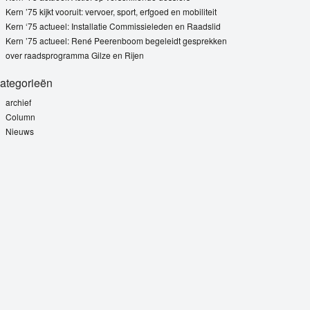
Kern ’75 kijkt vooruit: vervoer, sport, erfgoed en mobiliteit
Kern ‘75 actueel: Installatie Commissieleden en Raadslid
Kern ’75 actueel: René Peerenboom begeleidt gesprekken
over raadsprogramma Gilze en Rijen
ategorieën
archief
Column
Nieuws