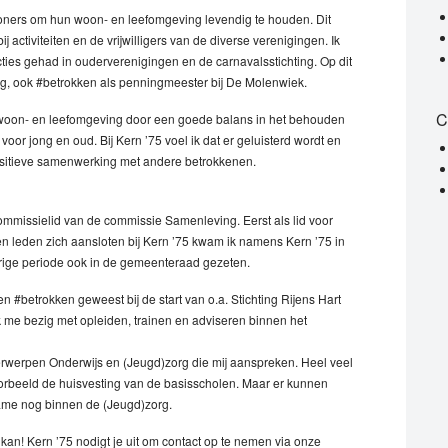
nwoners om hun woon- en leefomgeving levendig te houden. Dit
ij activiteiten en de vrijwilligers van de diverse verenigingen. Ik
ties gehad in ouderverenigingen en de carnavalsstichting. Op dit
ng, ook #betrokken als penningmeester bij De Molenwiek.
C
jne woon- en leefomgeving door een goede balans in het behouden
oor jong en oud. Bij Kern ’75 voel ik dat er geluisterd wordt en
positieve samenwerking met andere betrokkenen.
commissielid van de commissie Samenleving. Eerst als lid voor
 en leden zich aansloten bij Kern ’75 kwam ik namens Kern ’75 in
rige periode ook in de gemeenteraad gezeten.
en #betrokken geweest bij de start van o.a. Stichting Rijens Hart
k me bezig met opleiden, trainen en adviseren binnen het
erwerpen Onderwijs en (Jeugd)zorg die mij aanspreken. Heel veel
orbeeld de huisvesting van de basisscholen. Maar er kunnen
ame nog binnen de (Jeugd)zorg.
 kan! Kern ’75 nodigt je uit om contact op te nemen via onze